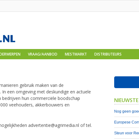
DERWERPEN
VRAAG/AANBOD
MESTMARKT
DISTRIBUTEURS
 manieren gebruik maken van de
. In een omgeving met deskundige en actuele
n bedrijven hun commerciële boodschap
NIEUWSTE
0.000 veehouders, akkerbouwers en
Nog geen goed
Europese Comm
ogelijkheden advertentie@agrimedia.nl of tel.
Steun voor Re