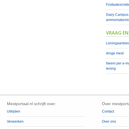
Fosfaatexcretie
Dairy Campus t
ammoniakemis
VRAAG EN
Leningaanbied
droge mest
Neem per e-ma
lening.
Mestportaal.nl schrijft over:
Over mestporta
Uitrijden
Contact
Verwerken
Over ons