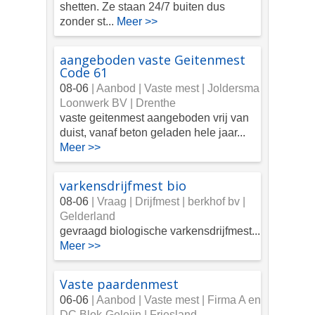
shetten. Ze staan 24/7 buiten dus
zonder st...
Meer >>
aangeboden vaste Geitenmest
Code 61
08-06
| Aanbod |
Vaste mest | Joldersma
Loonwerk BV | Drenthe
vaste geitenmest aangeboden vrij van
duist, vanaf beton geladen hele jaar...
Meer >>
varkensdrijfmest bio
08-06
| Vraag |
Drijfmest | berkhof bv |
Gelderland
gevraagd biologische varkensdrijfmest...
Meer >>
Vaste paardenmest
06-06
| Aanbod |
Vaste mest | Firma A en
DC Blok-Geleijn | Friesland