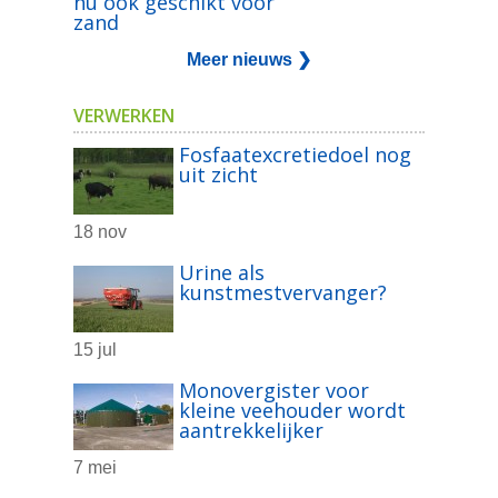
nu ook geschikt voor
zand
Meer nieuws ❯
VERWERKEN
Fosfaatexcretiedoel nog
uit zicht
18 nov
Urine als
kunstmestvervanger?
15 jul
Monovergister voor
kleine veehouder wordt
aantrekkelijker
7 mei