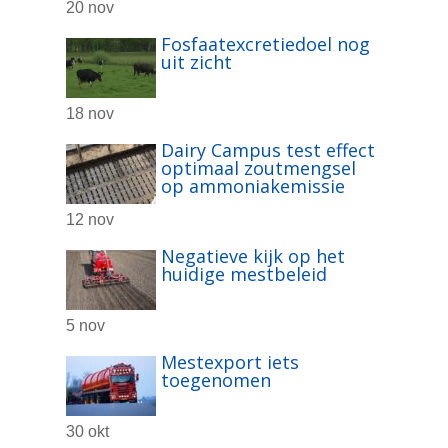
20 nov
Fosfaatexcretiedoel nog
uit zicht
18 nov
Dairy Campus test effect
optimaal zoutmengsel
op ammoniakemissie
12 nov
Negatieve kijk op het
huidige mestbeleid
5 nov
Mestexport iets
toegenomen
30 okt