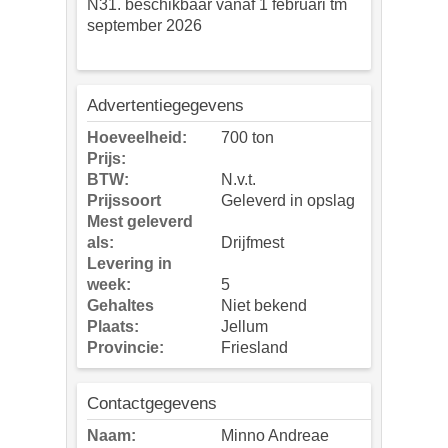
N31. beschikbaar vanaf 1 februari tm
september 2026
Advertentiegegevens
Hoeveelheid:
700 ton
Prijs:
BTW:
N.v.t.
Prijssoort
Geleverd in opslag
Mest geleverd
als:
Drijfmest
Levering in
week:
5
Gehaltes
Niet bekend
Plaats:
Jellum
Provincie:
Friesland
Contactgegevens
Naam:
Minno Andreae