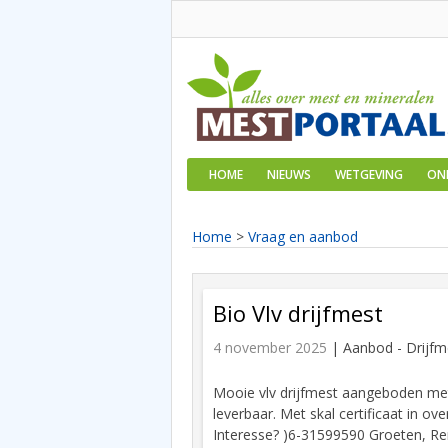
HOME
NIEUWS
WETGEVING
ON
Home
>
Vraag en aanbod
Bio Vlv drijfmest
4 november 2025
| Aanbod -
Drijfm
Mooie vlv drijfmest aangeboden met 
leverbaar. Met skal certificaat in o
Interesse? )6-31599590 Groeten, Re