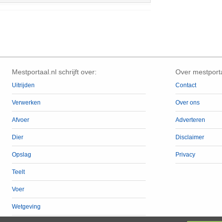
Mestportaal.nl schrijft over:
Over mestporta
Uitrijden
Contact
Verwerken
Over ons
Afvoer
Adverteren
Dier
Disclaimer
Opslag
Privacy
Teelt
Voer
Wetgeving