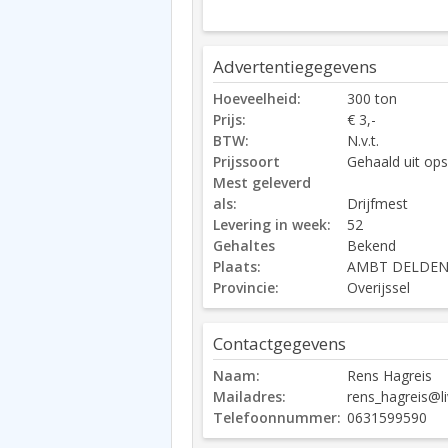
Advertentiegegevens
Hoeveelheid:
300 ton
Prijs:
€ 3,-
BTW:
N.v.t.
Prijssoort
Gehaald uit ops
Mest geleverd
als:
Drijfmest
Levering in week:
52
Gehaltes
Bekend
Plaats:
AMBT DELDE
Provincie:
Overijssel
Contactgegevens
Naam:
Rens Hagreis
Mailadres:
rens_hagreis@li
Telefoonnummer:
0631599590