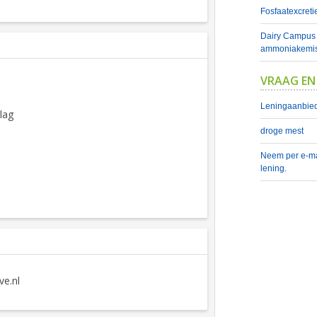
Fosfaatexcretie
Dairy Campus t
ammoniakemis
VRAAG EN
Leningaanbied
lag
droge mest
Neem per e-ma
lening.
N
ve.nl