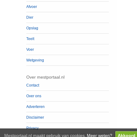
Afvoer
Dier
Opslag
Teelt
Voer
Wetgeving
Over mestportaal.nl
Contact
Over ons
Adverteren
Disclaimer
Privacy
Mestportaal.nl maakt gebruik van cookies.
Meer weten?
Akkoord