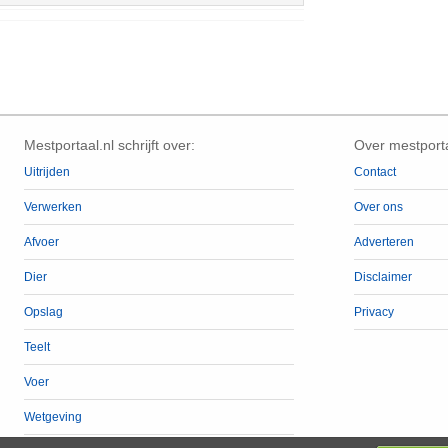
Mestportaal.nl schrijft over:
Over mestporta
Uitrijden
Contact
Verwerken
Over ons
Afvoer
Adverteren
Dier
Disclaimer
Opslag
Privacy
Teelt
Voer
Wetgeving