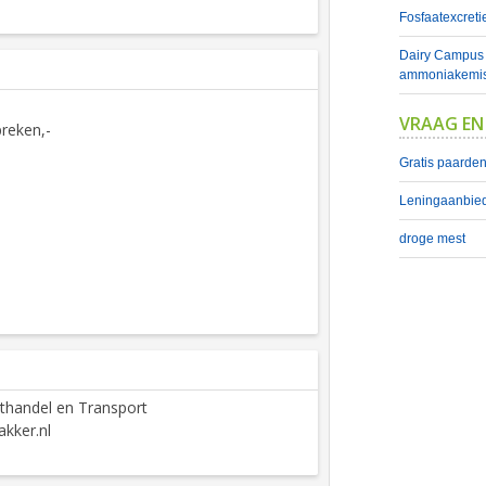
Fosfaatexcretie
Dairy Campus t
ammoniakemis
VRAAG EN
reken,-
Gratis paarde
Leningaanbied
droge mest
thandel en Transport
kker.nl