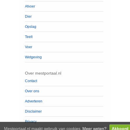
Afvoer
Dier
Opslag
Teelt
Voer
Wetgeving
Over mestportaal.nl
Contact
Over ons
Adverteren
Disclaimer
Privacy
Mestportaal.nl maakt gebruik van cookies.
Meer weten?
Akkoord