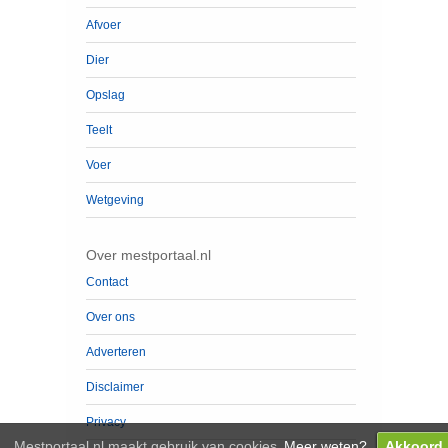
Afvoer
Dier
Opslag
Teelt
Voer
Wetgeving
Over mestportaal.nl
Contact
Over ons
Adverteren
Disclaimer
Privacy
Mestportaal.nl maakt gebruik van cookies.
Meer weten?
Akkoord