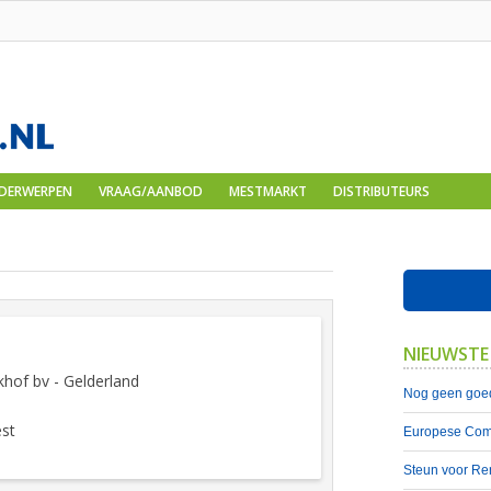
DERWERPEN
VRAAG/AANBOD
MESTMARKT
DISTRIBUTEURS
NIEUWSTE
khof bv - Gelderland
Nog geen goed
est
Europese Comm
Steun voor Re