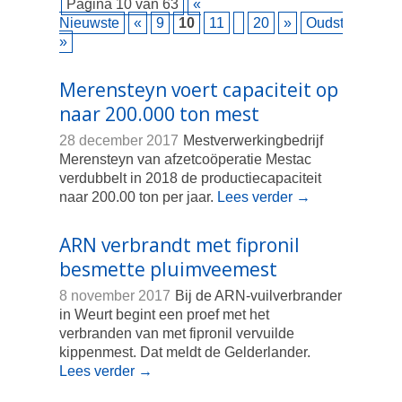
Pagina 10 van 63
«
Nieuwste
«
9
10
11
20
»
Oudste
»
Merensteyn voert capaciteit op
naar 200.000 ton mest
28 december 2017
Mestverwerkingbedrijf
Merensteyn van afzetcoöperatie Mestac
verdubbelt in 2018 de productiecapaciteit
naar 200.00 ton per jaar.
Lees verder
→
ARN verbrandt met fipronil
besmette pluimveemest
8 november 2017
Bij de ARN-vuilverbrander
in Weurt begint een proef met het
verbranden van met fipronil vervuilde
kippenmest. Dat meldt de Gelderlander.
Lees verder
→