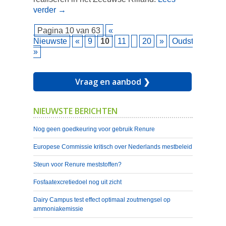
verder
→
Pagina 10 van 63
«
Nieuwste
«
9
10
11
20
»
Oudste
»
Vraag en aanbod ❯
NIEUWSTE BERICHTEN
Nog geen goedkeuring voor gebruik Renure
Europese Commissie kritisch over Nederlands mestbeleid
Steun voor Renure meststoffen?
Fosfaatexcretiedoel nog uit zicht
Dairy Campus test effect optimaal zoutmengsel op
ammoniakemissie