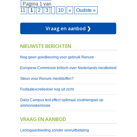
Pagina 1 van
11
1
2
3
10
»
Oudste »
Vraag en aanbod ❯
NIEUWSTE BERICHTEN
Nog geen goedkeuring voor gebruik Renure
Europese Commissie kritisch over Nederlands mestbeleid
Steun voor Renure meststoffen?
Fosfaatexcretiedoel nog uit zicht
Dairy Campus test effect optimaal zoutmengsel op
ammoniakemissie
VRAAG EN AANBOD
Leningaanbieding zonder vooruitbetaling