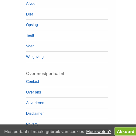
Afvoer
Dier
Opslag
Teelt
Voer
Wetgeving
Over mestportaal.nl
Contact
Over ons
Adverteren
Disclaimer
Privacy
Mestportaal.nl maakt gebruik van cookies.
Meer weten?
Akkoord